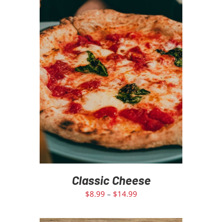
DETAILS
Classic Cheese
$
8.99
–
$
14.99