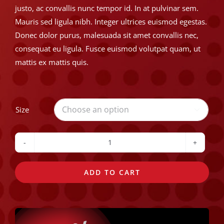
justo, ac convallis nunc tempor id. In at pulvinar sem.
Mauris sed ligula nibh. Integer ultrices euismod egestas.
Donec dolor purus, malesuada sit amet convallis nec,
consequat eu ligula. Fusce euismod volutpat quam, ut
mattis ex mattis quis.
Size

The
Vegan
ADD TO CART
quantity