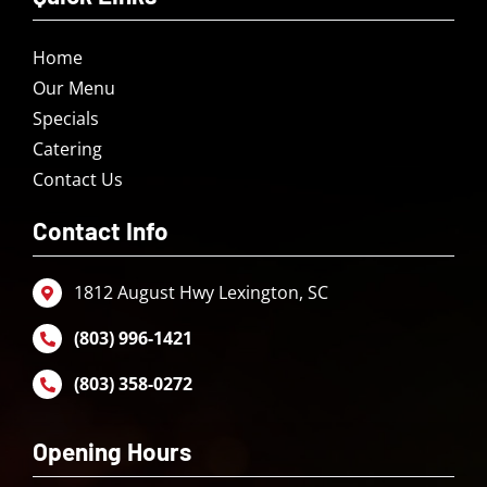
Home
Our Menu
Specials
Catering
Contact Us
Contact Info
1812 August Hwy Lexington, SC
(803) 996-1421
(803) 358-0272
Opening Hours