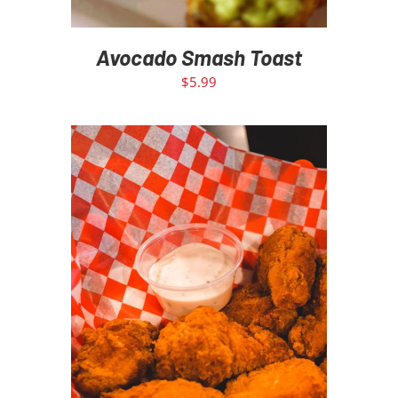
Avocado Smash Toast
$
5.99
ADD TO CART
/
DETAILS